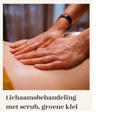
Lichaamsbehandeling
met scrub, groene klei
pakking en bodymilk
90 min. voor €95,-